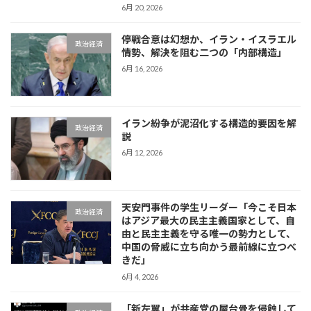
6月 20, 2026
停戦合意は幻想か、イラン・イスラエル
政治経済
情勢、解決を阻む二つの「内部構造」
6月 16, 2026
イラン紛争が泥沼化する構造的要因を解
政治経済
説
6月 12, 2026
天安門事件の学生リーダー「今こそ日本
政治経済
はアジア最大の民主主義国家として、自
由と民主主義を守る唯一の勢力として、
中国の脅威に立ち向かう最前線に立つべ
きだ」
6月 4, 2026
「新左翼」が共産党の屋台骨を侵蝕して