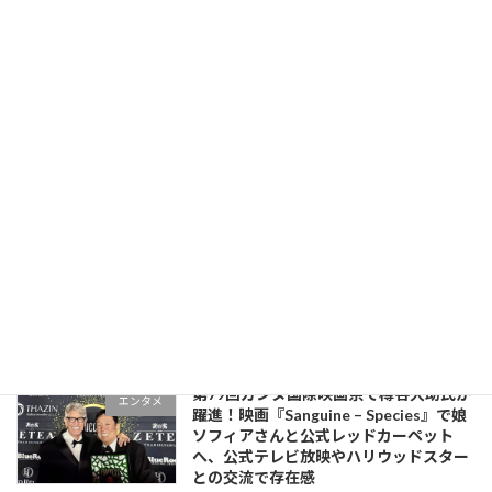
最近の投稿
激化するウクライナの対露ドローン攻勢
政治経済
ロシア本土の動揺と国際情勢への影響
新着!!
8月 9, 2026
熊本地震「有害ヘリ」と「有名アナ現地
社会
入り」の呆れた実態
新着!!
8月 5, 2026
第79回カンヌ国際映画祭で樽谷大助氏が
エンタメ
躍進！映画『Sanguine – Species』で娘
ソフィアさんと公式レッドカーペット
へ、公式テレビ放映やハリウッドスター
との交流で存在感