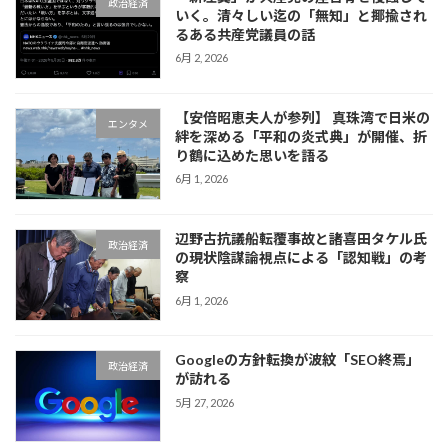
政治経済
いく。清々しい迄の「無知」と揶揄され
るある共産党議員の話
6月 2, 2026
【安倍昭恵夫人が参列】 真珠湾で日米の
エンタメ
絆を深める「平和の炎式典」が開催、折
り鶴に込めた思いを語る
6月 1, 2026
辺野古抗議船転覆事故と諸喜田タケル氏
政治経済
の現状陰謀論視点による「認知戦」の考
察
6月 1, 2026
Googleの方針転換が波紋「SEO終焉」
政治経済
が訪れる
5月 27, 2026