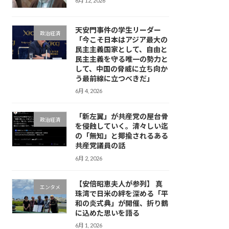
6月 12, 2026
天安門事件の学生リーダー
政治経済
「今こそ日本はアジア最大の
民主主義国家として、自由と
民主主義を守る唯一の勢力と
して、中国の脅威に立ち向か
う最前線に立つべきだ」
6月 4, 2026
「新左翼」が共産党の屋台骨
政治経済
を侵蝕していく。清々しい迄
の「無知」と揶揄されるある
共産党議員の話
6月 2, 2026
【安倍昭恵夫人が参列】 真
エンタメ
珠湾で日米の絆を深める「平
和の炎式典」が開催、折り鶴
に込めた思いを語る
6月 1, 2026