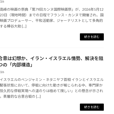
026
高峰の映画の祭典「第79回カンヌ国際映画祭」が、2026年5月12
23日（現地時間）までの日程でフランス・カンヌで開催され、国
映画プロデューサー、平和活動家、ジャーナリストとして多角的
する樽谷大助 […]
続きを読む
合意は幻想か、イラン・イスラエル情勢、解決を阻
つの「内部構造」
026
イスラエルのベンジャミン・ネタニヤフ首相 イランとイスラエル
緊張状態において、停戦に向けた動きが報じられる中、専門家か
恒久的な停戦実現への道のりは極めて険しい」との懸念が示され
。表層的な合意合戦の […]
続きを読む