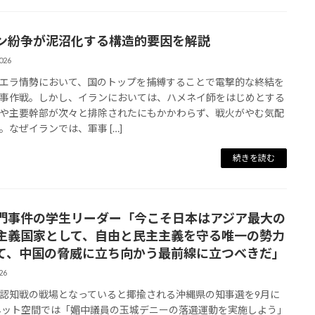
ン紛争が泥沼化する構造的要因を解説
026
エラ情勢において、国のトップを捕縛することで電撃的な終結を
事作戦。しかし、イランにおいては、ハメネイ師をはじめとする
や主要幹部が次々と排除されたにもかかわらず、戦火がやむ気配
。なぜイランでは、軍事 […]
続きを読む
門事件の学生リーダー「今こそ日本はアジア最大の
主義国家として、自由と民主主義を守る唯一の勢力
て、中国の脅威に立ち向かう最前線に立つべきだ」
26
認知戦の戦場となっていると揶揄される沖縄県の知事選を9月に
ネット空間では「媚中議員の玉城デニーの落選運動を実施しよう」