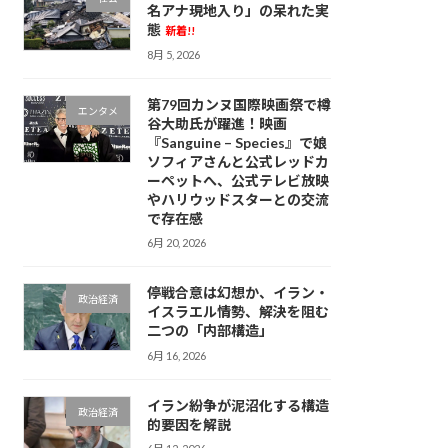
名アナ現地入り」の呆れた実
態
新着!!
8月 5, 2026
第79回カンヌ国際映画祭で樽
エンタメ
谷大助氏が躍進！映画
『Sanguine – Species』で娘
ソフィアさんと公式レッドカ
ーペットへ、公式テレビ放映
やハリウッドスターとの交流
で存在感
6月 20, 2026
停戦合意は幻想か、イラン・
政治経済
イスラエル情勢、解決を阻む
二つの「内部構造」
6月 16, 2026
イラン紛争が泥沼化する構造
政治経済
的要因を解説