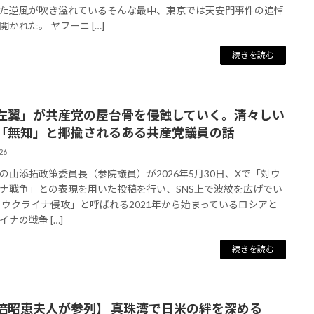
た逆風が吹き溢れているそんな最中、東京では天安門事件の追悼
開かれた。 ヤフーニ […]
続きを読む
左翼」が共産党の屋台骨を侵蝕していく。清々しい
「無知」と揶揄されるある共産党議員の話
26
の山添拓政策委員長（参院議員）が2026年5月30日、Xで「対ウ
ナ戦争」との表現を用いた投稿を行い、SNS上で波紋を広げでい
「ウクライナ侵攻」と呼ばれる2021年から始まっているロシアと
イナの戦争 […]
続きを読む
倍昭恵夫人が参列】 真珠湾で日米の絆を深める