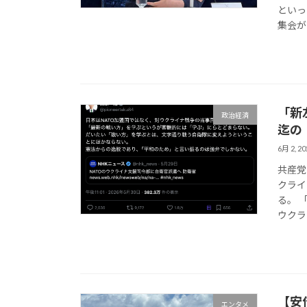
といっ
集会が
「新
政治経済
迄の
6月 2, 20
共産党
クライ
る。 
ウクラ
【安
エンタメ