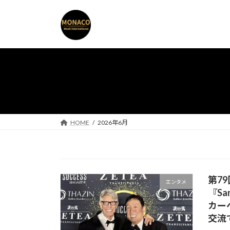
コ
ナ
ン
ビ
テ
ゲ
ン
ー
ツ
シ
へ
ョ
ス
ン
キ
に
ッ
移
プ
動
HOME
2026年6月
第7
エンタメ
『Sa
カー
交流