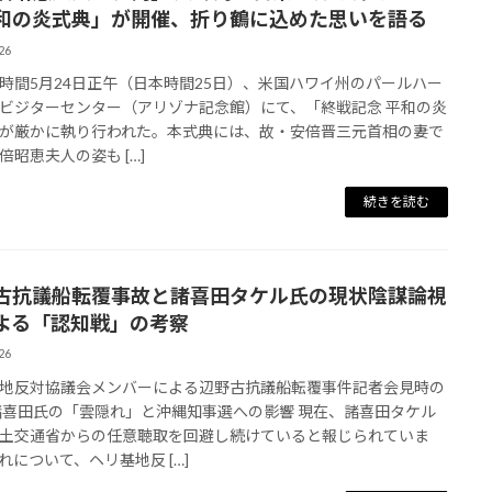
和の炎式典」が開催、折り鶴に込めた思いを語る
26
時間5月24日正午（日本時間25日）、米国ハワイ州のパールハー
ビジターセンター（アリゾナ記念館）にて、「終戦記念 平和の炎
が厳かに執り行われた。本式典には、故・安倍晋三元首相の妻で
倍昭恵夫人の姿も […]
続きを読む
古抗議船転覆事故と諸喜田タケル氏の現状陰謀論視
よる「認知戦」の考察
26
地反対協議会メンバーによる辺野古抗議船転覆事件記者会見時の
諸喜田氏の「雲隠れ」と沖縄知事選への影響 現在、諸喜田タケル
土交通省からの任意聴取を回避し続けていると報じられていま
れについて、ヘリ基地反 […]