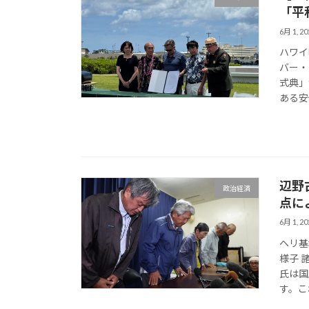
「平
6月 1, 20
ハワイ
バー・
式典」
ある安
辺野
政治経済
点に
6月 1, 20
ヘリ基
様子 
氏は国
す。こ