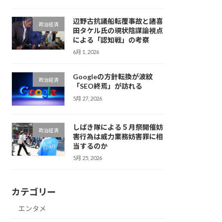
辺野古抗議船転覆事故と諸喜
政治経済
田タケル氏の現状陰謀論視点
による「認知戦」の考察
6月 1, 2026
Googleの方針転換が波紋
政治経済
「SEO終焉」が訪れる
5月 27, 2026
しばき隊による５月祭開催妨
政治経済
害行為は威力業務妨害罪に相
当するのか
5月 25, 2026
カテゴリー
エンタメ