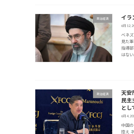
イラ
政治経済
6月 12, 2
ベネズ
見た軍
指導部
はない
天安
政治経済
民主
とし
6月 4, 20
中国の
控え 