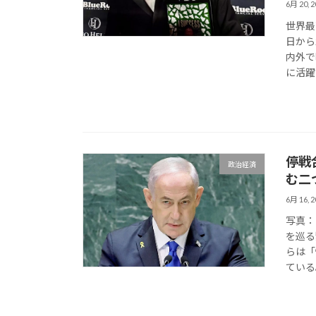
6月 20, 2
世界最
日から
内外で
に活躍
停戦
政治経済
む二
6月 16, 2
写真：
を巡る
らは「
ている