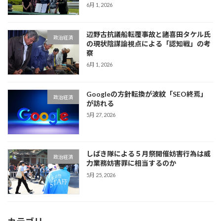
6月 1, 2026
辺野古抗議船転覆事故と諸喜田タケル氏
政治経済
の現状陰謀論視点による「認知戦」の考
察
6月 1, 2026
Googleの方針転換が波紋「SEO終焉」
政治経済
が訪れる
5月 27, 2026
しばき隊による５月祭開催妨害行為は威
政治経済
力業務妨害罪に相当するのか
5月 25, 2026