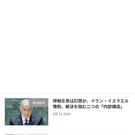
最近の投稿
熊本地震「有害ヘリ」と「有名アナ現地
社会
入り」の呆れた実態
新着!!
8月 5, 2026
第79回カンヌ国際映画祭で樽谷大助氏が
エンタメ
躍進！映画『Sanguine – Species』で娘
ソフィアさんと公式レッドカーペット
へ、公式テレビ放映やハリウッドスター
との交流で存在感
6月 20, 2026
停戦合意は幻想か、イラン・イスラエル
政治経済
情勢、解決を阻む二つの「内部構造」
6月 16, 2026