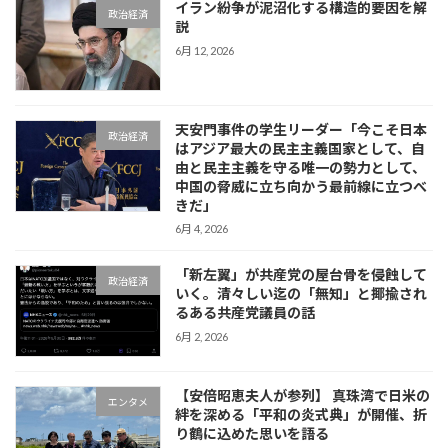
イラン紛争が泥沼化する構造的要因を解
政治経済
説
6月 12, 2026
天安門事件の学生リーダー「今こそ日本
政治経済
はアジア最大の民主主義国家として、自
由と民主主義を守る唯一の勢力として、
中国の脅威に立ち向かう最前線に立つべ
きだ」
6月 4, 2026
「新左翼」が共産党の屋台骨を侵蝕して
政治経済
いく。清々しい迄の「無知」と揶揄され
るある共産党議員の話
6月 2, 2026
【安倍昭恵夫人が参列】 真珠湾で日米の
エンタメ
絆を深める「平和の炎式典」が開催、折
り鶴に込めた思いを語る