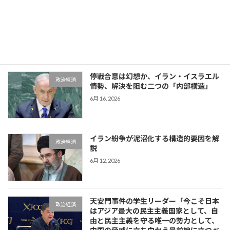
第79回カンヌ国際映画祭で樽谷大助氏が
エンタメ
躍進！映画『Sanguine – Species』で娘
ソフィアさんと公式レッドカーペット
へ、公式テレビ放映やハリウッドスター
との交流で存在感
6月 20, 2026
停戦合意は幻想か、イラン・イスラエル
政治経済
情勢、解決を阻む二つの「内部構造」
6月 16, 2026
イラン紛争が泥沼化する構造的要因を解
政治経済
説
6月 12, 2026
天安門事件の学生リーダー「今こそ日本
政治経済
はアジア最大の民主主義国家として、自
由と民主主義を守る唯一の勢力として、