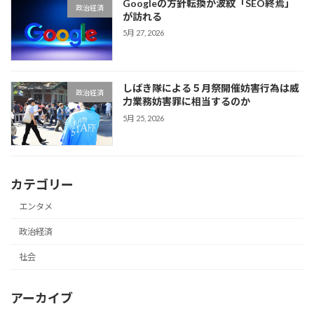
Googleの方針転換が波紋「SEO終焉」
政治経済
が訪れる
5月 27, 2026
しばき隊による５月祭開催妨害行為は威
政治経済
力業務妨害罪に相当するのか
5月 25, 2026
カテゴリー
エンタメ
政治経済
社会
アーカイブ