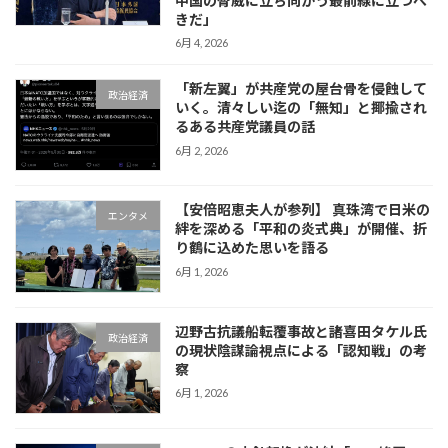
中国の脅威に立ち向かう最前線に立つべ
きだ」
6月 4, 2026
「新左翼」が共産党の屋台骨を侵蝕して
政治経済
いく。清々しい迄の「無知」と揶揄され
るある共産党議員の話
6月 2, 2026
【安倍昭恵夫人が参列】 真珠湾で日米の
エンタメ
絆を深める「平和の炎式典」が開催、折
り鶴に込めた思いを語る
6月 1, 2026
辺野古抗議船転覆事故と諸喜田タケル氏
政治経済
の現状陰謀論視点による「認知戦」の考
察
6月 1, 2026