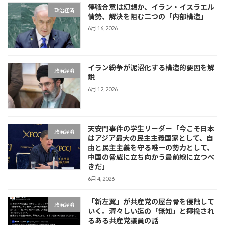
停戦合意は幻想か、イラン・イスラエル
政治経済
情勢、解決を阻む二つの「内部構造」
6月 16, 2026
イラン紛争が泥沼化する構造的要因を解
政治経済
説
6月 12, 2026
天安門事件の学生リーダー「今こそ日本
政治経済
はアジア最大の民主主義国家として、自
由と民主主義を守る唯一の勢力として、
中国の脅威に立ち向かう最前線に立つべ
きだ」
6月 4, 2026
「新左翼」が共産党の屋台骨を侵蝕して
政治経済
いく。清々しい迄の「無知」と揶揄され
るある共産党議員の話