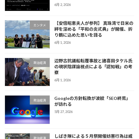
6月 2, 2026
【安倍昭恵夫人が参列】 真珠湾で日米の
エンタメ
絆を深める「平和の炎式典」が開催、折
り鶴に込めた思いを語る
6月 1, 2026
辺野古抗議船転覆事故と諸喜田タケル氏
政治経済
の現状陰謀論視点による「認知戦」の考
察
6月 1, 2026
Googleの方針転換が波紋「SEO終焉」
政治経済
が訪れる
5月 27, 2026
しばき隊による５月祭開催妨害行為は威
政治経済